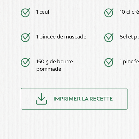
1 œuf
10 cl cr
1 pincée de muscade
Sel et p
150 g de beurre
1 pincée
pommade
IMPRIMER LA RECETTE