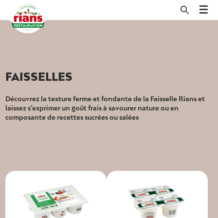
Skip
La faisselle Rians est préparée selon la recette traditionnelle du
to
fromage blanc en cours d’égouttage à partir de nos différents
content
laits de vache. Pour plus d’onctuosité, découvrez nos fromages
blancs de vache, aux textures ferme ou brassée, dévoilant un
goût léger et crémeux en bouche.
FAISSELLES
Découvrez la texture ferme et fondante de la Faisselle Rians et
laissez s’exprimer un goût frais à savourer nature ou en
composante de recettes sucrées ou salées