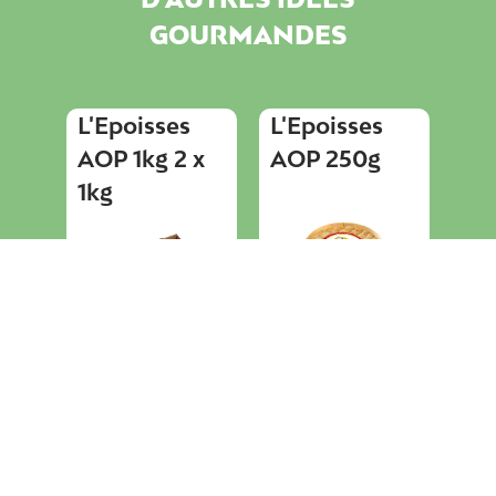
GOURMANDES
s
L'Epoisses
L'Epoisses
Le
AOP 1kg 2 x
AOP 250g
AO
1kg
Sé
x
Cr
20