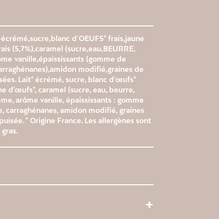
écrémé,sucre,blanc d'OEUFS* frais,jaune
ais (5,7%),caramel (sucre,eau,BEURRE,
me vanille,épaississants (gomme de
arraghénanes),amidon modifié,graines de
sées. Lait* écrémé, sucre, blanc d'œufs*
ne d'œufs*, caramel (sucre, eau, beurre,
me, arôme vanille, épaississants : gomme
, carraghénanes, amidon modifié, graines
puisée. * Origine France. Les allergènes sont
 gras.
+