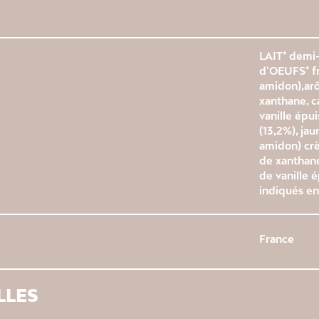
LAIT* demi-
d'OEUFS* fr
amidon),arô
xanthane, c
vanille épui
(13,2%), jau
amidon) crè
de xanthane
de vanille é
indiqués en
France
LLES