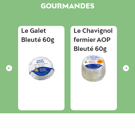
GOURMANDES
Le Galet
Le Chavignol
Le
50 g
Bleuté 60g
fermier AOP
No
Bleuté 60g